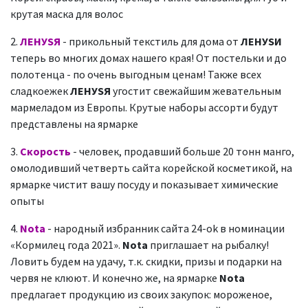
крутая маска для волос
2.
ЛЕНУSЯ
- прикольный текстиль для дома от
ЛЕНУSИ
теперь во многих домах нашего края! От постельки и до
полотенца - по очень выгодным ценам! Также всех
сладкоежек
ЛЕНУSЯ
угостит свежайшим жевательным
мармеладом из Европы. Крутые наборы ассорти будут
представлены на ярмарке
3.
Скорость
- человек, продавший больше 20 тонн манго,
омолодивший четверть сайта корейской косметикой, на
ярмарке чистит вашу посуду и показывает химические
опыты
4.
Nota
- народный избранник сайта 24-ok в номинации
«Кормилец года 2021».
Nota
приглашает на рыбалку!
Ловить будем на удачу, т.к. скидки, призы и подарки на
червя не клюют. И конечно же, на ярмарке
Nota
предлагает продукцию из своих закупок: мороженое,