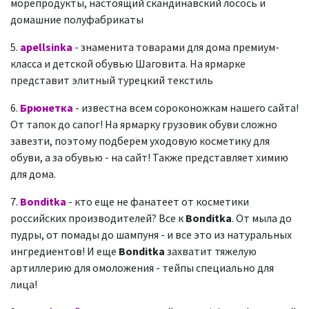
морепродукты, настоящий скандинавский лосось и
домашние полуфабрикаты
5.
apellsinka
- знаменита товарами для дома премиум-
класса и детской обувью Шаговита. На ярмарке
представит элитный турецкий текстиль
6.
Брюнетка
- известна всем сороконожкам нашего сайта!
От тапок до сапог! На ярмарку грузовик обуви сложно
завезти, поэтому подберем уходовую косметику для
обуви, а за обувью - на сайт! Также представляет химию
для дома.
7.
Bonditka
- кто еще не фанатеет от косметики
российских производителей? Все к
Bonditka
. От мыла до
пудры, от помады до шампуня - и все это из натуральных
ингредиентов! И еще
Bonditka
захватит тяжелую
артиллерию для омоложения - тейпы специально для
лица!