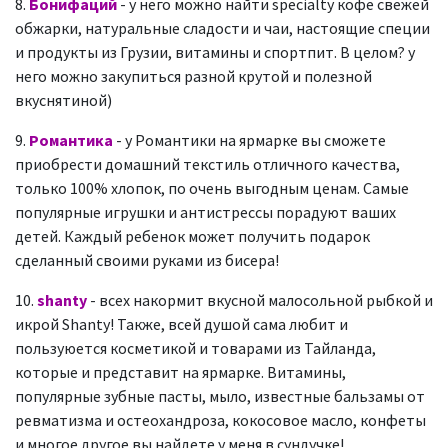
8.
Бонифаций
- у него можно найти specialty кофе свежей
обжарки, натуральные сладости и чаи, настоящие специи
и продукты из Грузии, витамины и спортпит. В целом? у
него можно закупиться разной крутой и полезной
вкуснятиной)
9.
Романтика
- у Романтики на ярмарке вы сможете
приобрести домашний текстиль отличного качества,
только 100% хлопок, по очень выгодным ценам. Самые
популярные игрушки и антистрессы порадуют ваших
детей. Каждый ребенок может получить подарок
сделанный своими руками из бисера!
10.
shanty
- всех накормит вкусной малосольной рыбкой и
икрой Shanty! Также, всей душой сама любит и
пользуюется косметикой и товарами из Тайланда,
которые и представит на ярмарке. Витамины,
популярные зубные пасты, мыло, известные бальзамы от
ревматизма и остеохандроза, кокосовое масло, конфеты
и многое другое вы найдете у меня в сундучке!