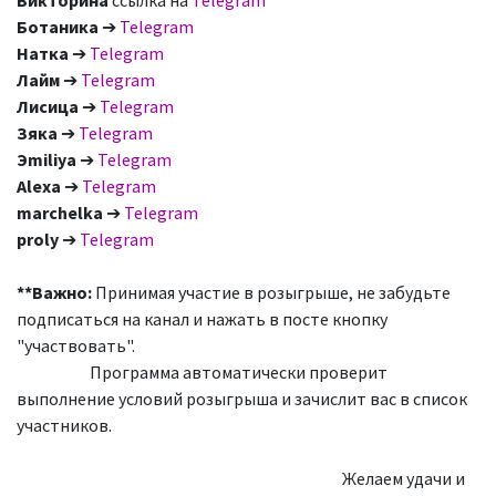
Викторина
ссылка на
Telegram
Ботаника
➔
Telegram
Натка
➔
Telegram
Лайм
➔
Telegram
Лисица
➔
Telegram
Зяка
➔
Telegram
Эmiliyа
➔
Telegram
Alexa
➔
Telegram
marchelka
➔
Telegram
proly
➔
Telegram
**Важно:
Принимая участие в розыгрыше, не забудьте
подписаться на канал и нажать в посте кнопку
"участвовать".
Программа автоматически проверит
выполнение условий розыгрыша и зачислит вас в список
участников.
Желаем удачи и