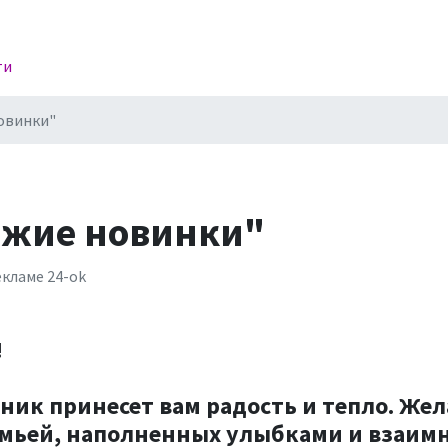
ти
овинки"
ежие новинки"
кламе 24-ok
!
ик принесет вам радость и тепло. Жела
емьей, наполненных улыбками и взаим