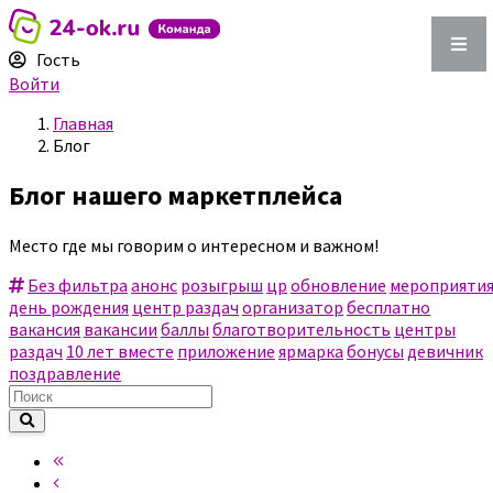
Гость
Войти
Главная
Блог
Блог нашего маркетплейса
Место где мы говорим о интересном и важном!
Без фильтра
анонс
розыгрыш
цр
обновление
мероприяти
день рождения
центр раздач
организатор
бесплатно
вакансия
вакансии
баллы
благотворительность
центры
раздач
10 лет вместе
приложение
ярмарка
бонусы
девичник
поздравление