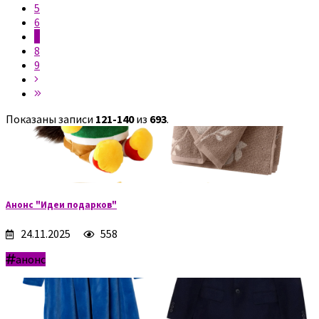
5
6
7
8
9
Показаны записи
121-140
из
693
.
Анонс "Идеи подарков"
24.11.2025
558
анонс