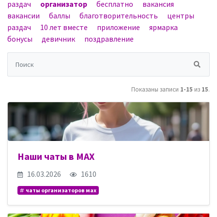
раздач
организатор
бесплатно
вакансия
вакансии
баллы
благотворительность
центры
раздач
10 лет вместе
приложение
ярмарка
бонусы
девичник
поздравление
Показаны записи
1-15
из
15
.
Наши чаты в MAX
16.03.2026
1610
чаты организаторов мах