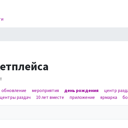
ти
кетплейса
!
обновление
мероприятия
день рождения
центр разд
центры раздач
10 лет вместе
приложение
ярмарка
бо