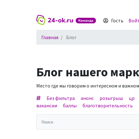
Гость
Вой
Главная
Блог
Блог нашего мар
Место где мы говорим о интересном и важном
Без фильтра
анонс
розыгрыш
цр
вакансии
баллы
благотворительность