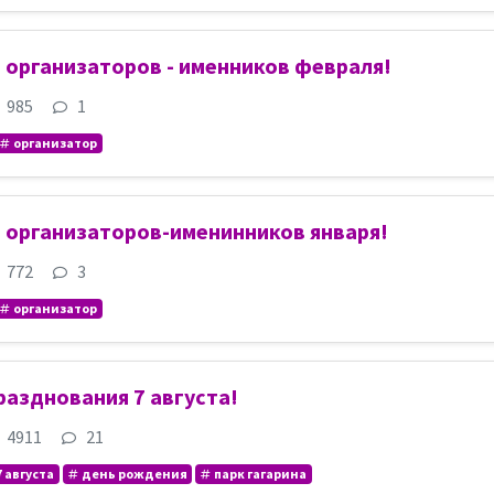
организаторов - именников февраля!
985
1
организатор
 организаторов-именинников января!
772
3
организатор
азднования 7 августа!
4911
21
7 августа
день рождения
парк гагарина